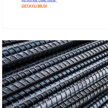
ve esnek çelik teldir.
DETAYLI BILGI