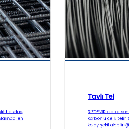
Tavlı Tel
ik hasırları,
RİZDEMİR olarak sund
plarında, en
karbonlu çelik telin
kolay şekil alabilirli