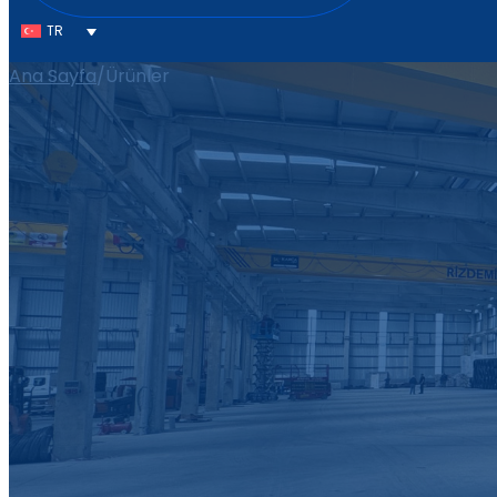
TR
Ana Sayfa
/
Ürünler