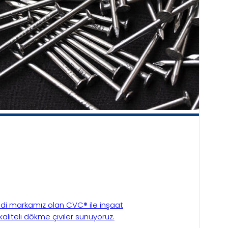
ndi markamız olan CVC® ile inşaat
aliteli dökme çiviler sunuyoruz.