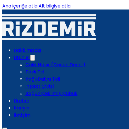
Ana içeriğe atla
Alt bilgiye atla
Hakkımızda
Ürünler
Çelik Hasır (Çesan Demir)
Tavlı Tel
Yağlı Balya Teli
İnşaat Çivisi
Soğuk Çekilmiş Çubuk
Üretim
Kariyer
İletişim