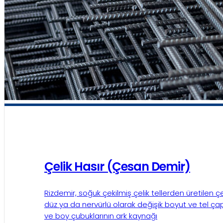
Çelik Hasır (Çesan Demir)
Rizdemir, soğuk çekilmiş çelik tellerden üretilen çel
düz ya da nervürlü olarak değişik boyut ve tel ça
ve boy çubuklarının ark kaynağı