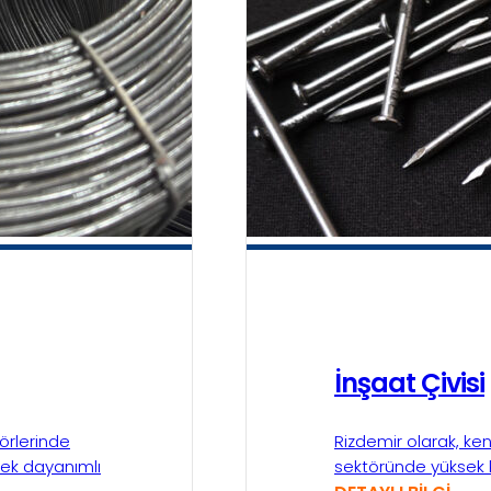
İnşaat Çivisi
törlerinde
Rizdemir olarak, ke
ksek dayanımlı
sektöründe yüksek k