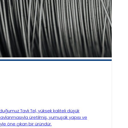
uğumuz Tavlı Tel, yüksek kaliteli düşük
 tavlanmasıyla üretilmiş, yumuşak yapısı ve
ğiyle öne çıkan bir üründür.