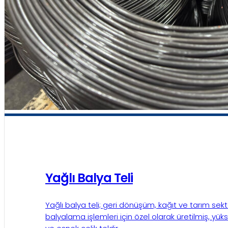
Yağlı Balya Teli
Yağlı balya teli; geri dönüşüm, kağıt ve tarım sek
balyalama işlemleri için özel olarak üretilmiş, yü