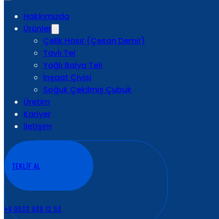
Hakkımızda
Ürünler
Çelik Hasır (Çesan Demir)
Tavlı Tel
Yağlı Balya Teli
İnşaat Çivisi
Soğuk Çekilmiş Çubuk
Üretim
Kariyer
İletişim
TEKLİF AL
+9 0533 039 12 53