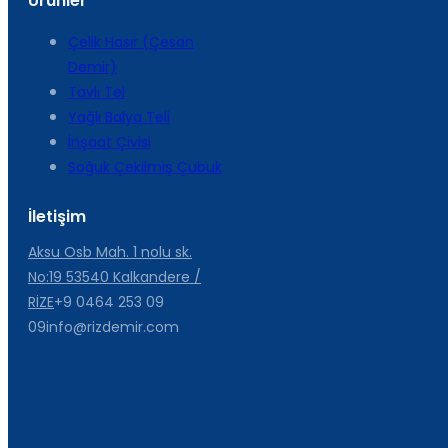
Ürünler
Çelik Hasır (Çesan
Demir)
Tavlı Tel
Yağlı Balya Teli
İnşaat Çivisi
Soğuk Çekilmiş Çubuk
İletişim
Aksu Osb Mah. 1 nolu sk.
No:19 53540 Kalkandere /
RİZE
+9 0464 253 09
09
info@rizdemir.com