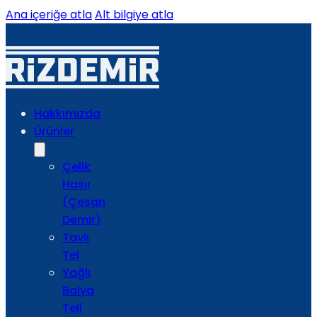
Ana içeriğe atla
Alt bilgiye atla
Hakkımızda
Ürünler
Çelik
Hasır
(Çesan
Demir)
Tavlı
Tel
Yağlı
Balya
Teli