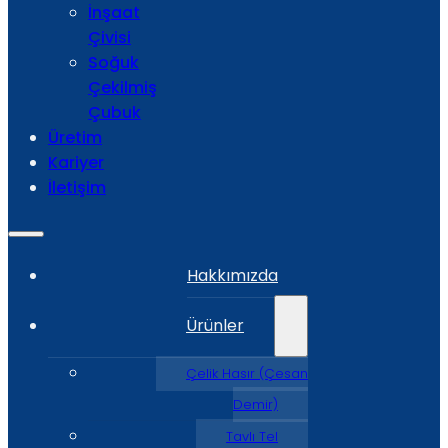
İnşaat
Çivisi
Soğuk
Çekilmiş
Çubuk
Üretim
Kariyer
İletişim
Hakkımızda
Ürünler
Çelik Hasır (Çesan
Demir)
Tavlı Tel