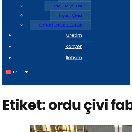
Yağlı Balya Teli
İnşaat Çivisi
Soğuk Çekilmiş Çubuk
Üretim
Kariyer
İletişim
TR
Etiket:
ordu çivi fa